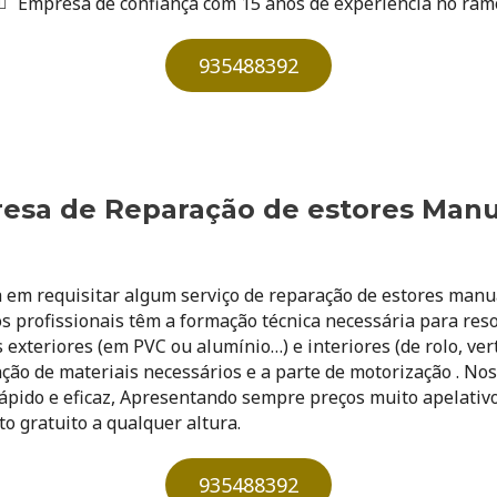
Empresa de confiança com 15 anos de experiência no ram
935488392
esa de Reparação de estores Manua
 em requisitar algum serviço de reparação de estores manuai
s profissionais têm a formação técnica necessária para res
s exteriores (em PVC ou alumínio…) e interiores (de rolo, ver
ão de materiais necessários e a parte de motorização . No
rápido e eficaz, Apresentando sempre preços muito apelativo
o gratuito a qualquer altura.
935488392