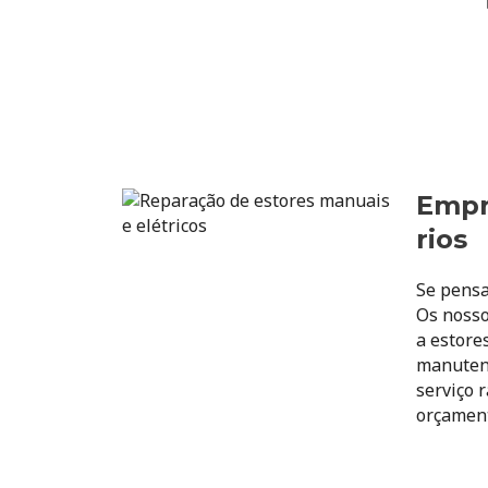
Empr
rios
Se pensa
Os nosso
a estore
manutenç
serviço 
orçament