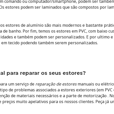
de um comando ou computador/smartphone, podem ser também
Os estores podem ser laminados que são compostos por la
Já os estores de alumínio são mais modernos e bastante prát
sa de banho. Por fim, temos os estores em PVC, com baixo cus
lidades e também podem ser personalizados. E por ultimo 
o em tecido podendo também serem personalizados.
al para reparar os seus estores?
para um serviço de
reparação de estores
manuais ou elétrico
ipo de problemas associados a estores exteriores (em PVC ou
enção de materiais necessários e a parte de motorização .
 preços muito apelativos para os nossos clientes. Peça já u