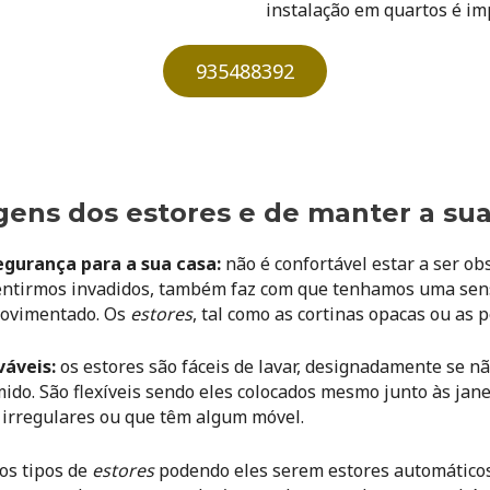
instalação em quartos é im
935488392
gens dos estores e de manter a s
gurança para a sua casa:
não é confortável estar a ser ob
sentirmos invadidos, também faz com que tenhamos uma sen
movimentado. Os
estores
, tal como as cortinas opacas ou as 
váveis
:
os estores são fáceis de lavar, designadamente se n
do. São flexíveis
sendo eles colocados mesmo junto às jane
 irregulares ou que têm algum móvel.
ios tipos de
estores
podendo eles serem estores automáticos