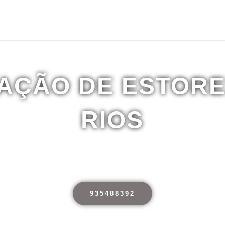
Home
AÇÃO DE ESTORE
RIOS
 15 anos de experiência,Serviço 
935488392