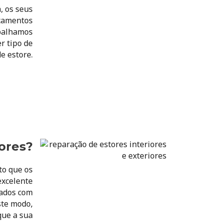
, os seus
çamentos
abalhamos
r tipo de
e estore.
iores?
to que os
excelente
lados com
ste modo,
que a sua