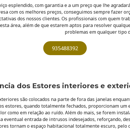
viço esplendido, com garantia e a um preço que lhe agradará
sa com os melhores preços, conseguimos sempre fazer or
ctativas dos nossos clientes. Os profissionais com quem tr
esta área, além de que estarem aptos para resolver qualque
problemas em qualquer tipo d
935488392
cia dos Estores interiores e exter
xteriores são colocados na parte de fora das janelas enquan
stes estores, quando totalmente fechados, proporcionam um 
alor como em relação ao ruído. Além do mais, se forem insta
 a eventual entrada de intrusos indesejados, reforçando, de
ores tornam o espaço habitacional totalmente escuro, pelo 