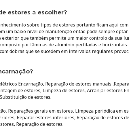
de estores a escolher?
hecimento sobre tipos de estores portanto ficam aqui com 
om um baixo nível de manutenção então pode sempre optar 
re exterior, que também permite um maior controlo da sua 
 é composto por lâminas de alumínio perfiladas e horizontai
 com dobras que se sucedem em intervalos regulares provoca
ncarnação?
létricos Encarnação, Reparação de estores manuais ,Reparaç
Montagem de estores, Limpeza de estores, Arranjar estores E
Substituição de estores.
ção, Reparações gerais em estores, Limpeza periódica em est
iores, Reparar estores interiores, Reparação de estores de
estores, Reparação de estores.