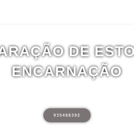
Home
ARAÇÃO DE EST
ENCARNAÇÃO
 15 anos de experiência,Serviço 
935488392