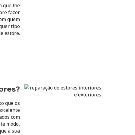
o que lhe
pre fazer
 com quem
quer tipo
e estore.
iores?
to que os
excelente
lados com
ste modo,
que a sua