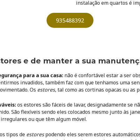
instalação em quartos é im
935488392
stores e de manter a sua manutenç
gurança para a sua casa:
não é confortável estar a ser ob
sentirmos invadidos, também faz com que tenhamos uma sen
movimentado. Os
estores
, tal como as cortinas opacas ou as 
váveis
:
os estores são fáceis de lavar, designadamente se n
do. São flexíveis
sendo eles colocados mesmo junto às jane
 irregulares ou que têm algum móvel.
ios tipos de
estores
podendo eles serem estores automáticos