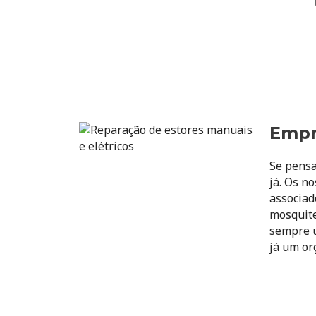
Empr
Se pensa
já. Os n
associad
mosquite
sempre u
já um or