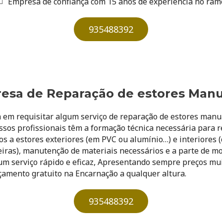
Empresa de confiança com 15 anos de experiência no ram
935488392
esa de Reparação de estores Manua
 em requisitar algum serviço de reparação de estores manua
ossos profissionais têm a formação técnica necessária para 
os a estores exteriores (em PVC ou alumínio…) e interiores (d
iras), manutenção de materiais necessários e a parte de mo
m serviço rápido e eficaz, Apresentando sempre preços muit
çamento gratuito na Encarnação a qualquer altura.
935488392