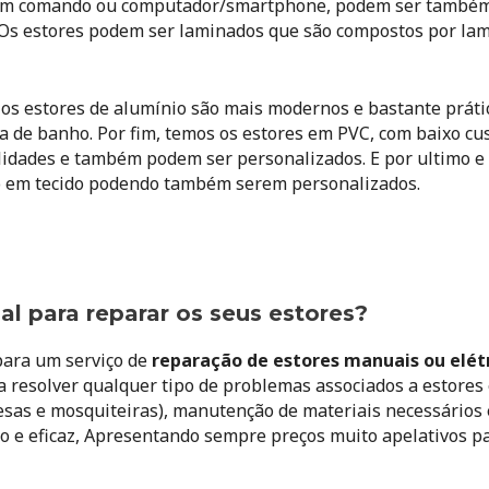
de um comando ou computador/smartphone, podem ser também
Os estores podem ser laminados que são compostos por la
Já os estores de alumínio são mais modernos e bastante prát
sa de banho. Por fim, temos os estores em PVC, com baixo cus
lidades e também podem ser personalizados. E por ultimo 
o em tecido podendo também serem personalizados.
al para reparar os seus estores?
para um serviço de
reparação de estores manuais ou elét
a resolver qualquer tipo de problemas associados a estores
ponesas e mosquiteiras), manutenção de materiais necessários
o e eficaz, Apresentando sempre preços muito apelativos pa